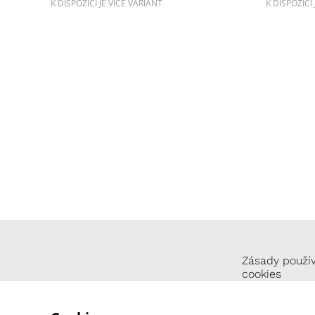
K DISPOZICI JE VÍCE VARIANT
K DISPOZICI
Zásady použí
cookies