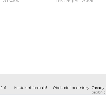
 JE VÍCE VARIANT
K DISPOZICI JE VÍCE VARIANT
vání
Kontaktní formulář
Obchodní podmínky
Zásady 
osobníc