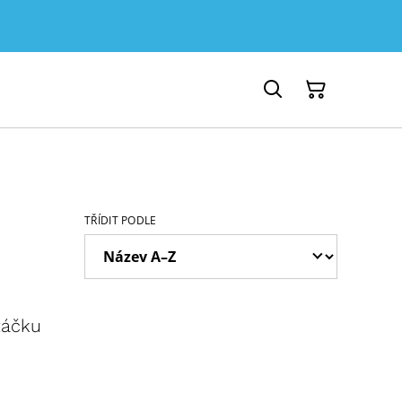
TŘÍDIT PODLE
táčku