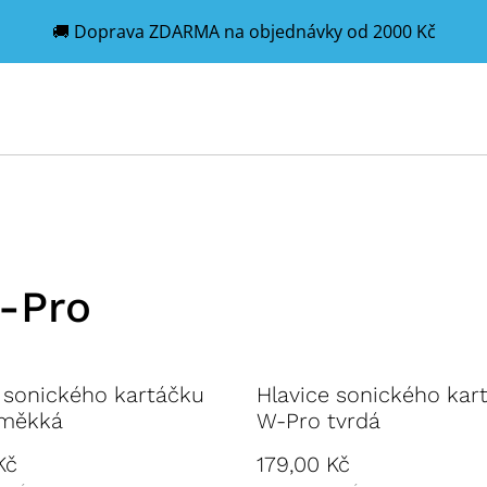
🚚 Doprava ZDARMA na objednávky od 2000 Kč
W-Pro
 sonického kartáčku
Hlavice sonického kar
měkká
W-Pro tvrdá
Kč
179,00 Kč