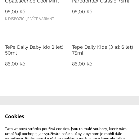
Opalescence Cool Mint
Parodontax Classic 75ml
95,00 Kč
95,00 Kč
K DISPOZICI JE VÍCE VARIANT
TePe Daily Baby (do 2 let)
Tepe Daily Kids (3 až 6 let)
50ml
75ml
85,00 Kč
85,00 Kč
Zásady používání
Kontaktní formulář
Cookies
cookies
Obchodní podmínky
Zásady ochrany
Tato webová stránka používá cookies. Jsou to malé soubory, které nám
osobních údajů
umožňují pochopit, jak využíváte naše služby, abychom je mohli dále
vylepšovat. Podrobnosti o těchto cookies a možnostech kontroly jejich