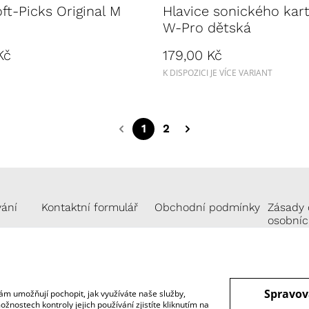
t-Picks Original M
Hlavice sonického kar
W-Pro dětská
Kč
179,00 Kč
K DISPOZICI JE VÍCE VARIANT
1
2
vání
Kontaktní formulář
Obchodní podmínky
Zásady 
osobníc
Spravov
ám umožňují pochopit, jak využíváte naše služby,
nostech kontroly jejich používání zjistíte kliknutím na