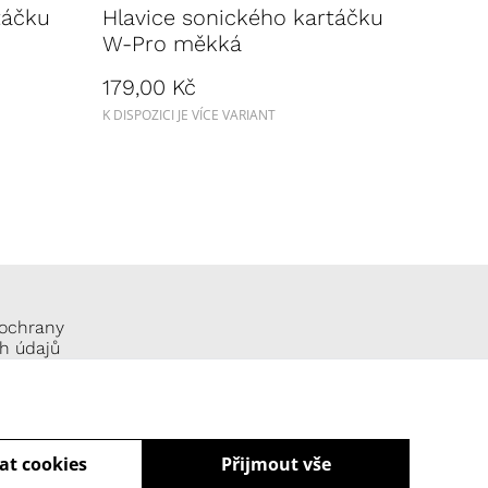
táčku
Hlavice sonického kartáčku
W-Pro měkká
179,00 Kč
K DISPOZICI JE VÍCE VARIANT
ochrany
h údajů
at cookies
Přijmout vše